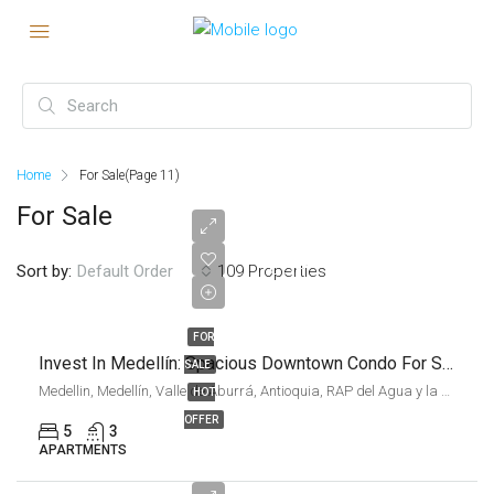
Home
For Sale
(Page 11)
For Sale
COP
Sort by:
109 Properties
Default Order
$500,000,000
FOR
Invest In Medellín: Spacious Downtown Condo For Sale
SALE
Medellin, Medellín, Valle de Aburrá, Antioquia, RAP del Agua y la Montaña, 050015, Colombia
HOT
OFFER
5
3
APARTMENTS