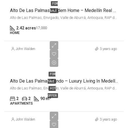
FOR
Alto De Las Palmas Modern Home – Medellín Real Estate
SALE
Alto de Las Palmas, Envigado, Valle de Aburrá, Antioquia, RAP del Agua y la Montaña, 055420, Colombia
2.42 acres
17,000
HOME
John Walden
3 years ago
COP
$700,000,000
FOR
Alto De Las Palmas Condo – Luxury Living In Medellín
SALE
Alto de Las Palmas, Envigado, Valle de Aburrá, Antioquia, RAP del Agua y la Montaña, 055420, Colombia
HOT
OFFER
2
2
90 m²
APARTMENTS
John Walden
3 years ago
COP