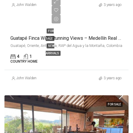
John Walden
3 years ago
COP
$800,000,000
FOR
Guatapé Finca With Stunning Views – Medellín Real Estate
SALE
Guatapé, Oriente, Antioquia, RAP del Agua y la Montaña, Colombia
NEW
ARRIVALS
4
1
COUNTRY HOME
John Walden
3 years ago
FOR SALE