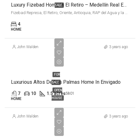
Luxury Fizebad Home In El Retiro – Medellín Real Estate
SALE
Fizebad Represa, El Retiro, Oriente, Antioquia, RAP del Agua y la Montaña, 055437, Colombia
4
HOME
John Walden
3 years ago
COP
$4,320,775,400
FOR
Luxurious Altos De Las Palmas Home In Envigado
SALE
OPEN
7
10
1.5 acres
5801
HOUSE
HOME
John Walden
3 years ago
COP
$22,500,000,000