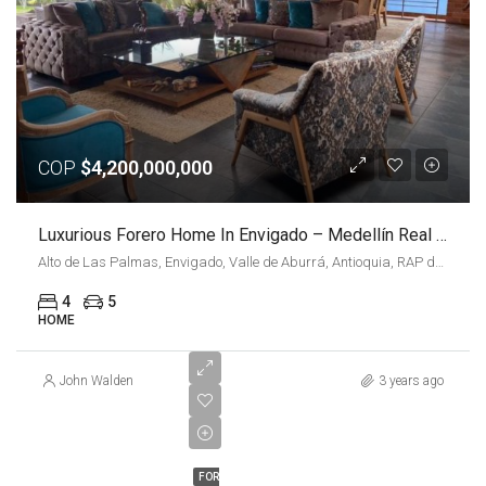
COP
$4,200,000,000
Luxurious Forero Home In Envigado – Medellín Real Estate
Alto de Las Palmas, Envigado, Valle de Aburrá, Antioquia, RAP del Agua y la Montaña, 055420, Colombia
4
5
HOME
John Walden
3 years ago
COP
$4,500,000,000
FOR