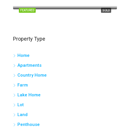
El Diamante No. 2, Comuna 14 - El Poblado, Perímetro Urbano Medellín, Medellín, Valle de Aburrá, Antioquia, RAP del Agua y la Montaña, 050022, Colombia
FEATURED
SOLD
Property Type
Home
Apartments
Country Home
Farm
Lake Home
Lot
Land
Penthouse