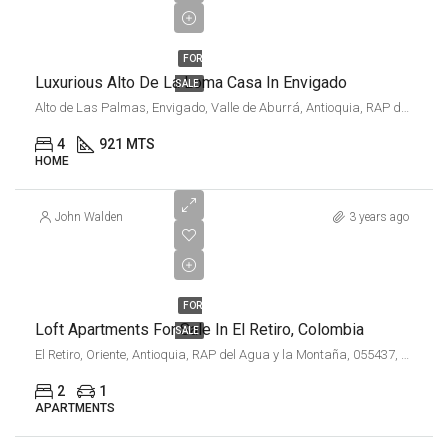
$1,730,000,000
FOR
Luxurious Alto De La Loma Casa In Envigado
SALE
Alto de Las Palmas, Envigado, Valle de Aburrá, Antioquia, RAP del Agua y la Montaña, 055420, Colombia
4
921 MTS
HOME
John Walden
3 years ago
$125,565
USD
FOR
Loft Apartments For Sale In El Retiro, Colombia
SALE
El Retiro, Oriente, Antioquia, RAP del Agua y la Montaña, 055437, Colombia
2
1
APARTMENTS